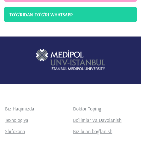
TO'G'RIDAN-TO'G'RI WHATSAPP
Biz Haqimizda
Doktor Toping
Texnologiya
Bo'limlar Va Davolanish
Shifoxona
Biz bilan bog'lanish