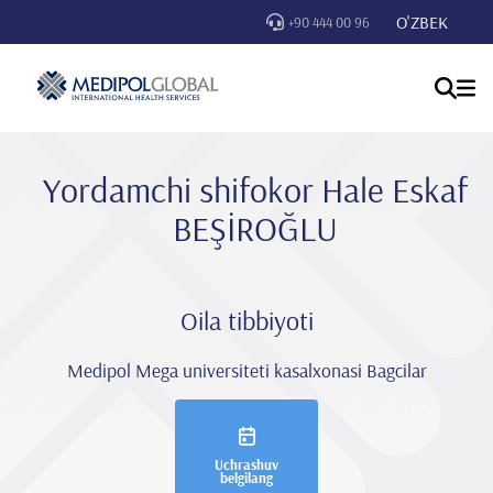
O'ZBEK
+90 444 00 96
Yordamchi shifokor Hale Eskaf
BEŞİROĞLU
Oila tibbiyoti
Medipol Mega universiteti kasalxonasi Bagcilar
Uchrashuv
belgilang