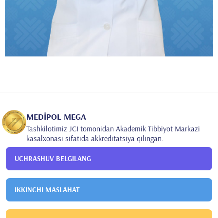
MEDİPOL MEGA
Tashkilotimiz JCI tomonidan Akademik Tibbiyot Markazi
kasalxonasi sifatida akkreditatsiya qilingan.
UCHRASHUV BELGILANG
IKKINCHI MASLAHAT