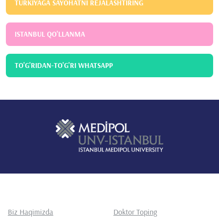
TURKIYAGA SAYOHATNI REJALASHTIRING
ISTANBUL QO'LLANMA
TO'G'RIDAN-TO'G'RI WHATSAPP
Biz Haqimizda
Doktor Toping