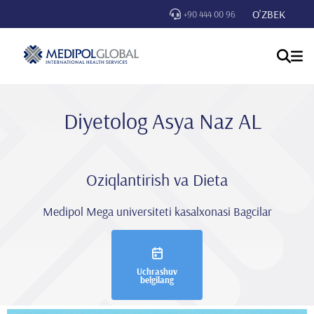
O'ZBEK
+90 444 00 96
Diyetolog Asya Naz AL
Oziqlantirish va Dieta
Medipol Mega universiteti kasalxonasi Bagcilar
Uchrashuv
belgilang