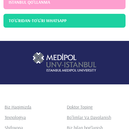
ISTANBUL QO'LLANMA
TO'G'RIDAN-TO'G'RI WHATSAPP
Biz Haqimizda
Doktor Toping
Texnologiya
Bo'limlar Va Davolanish
Shifoxona
Biz bilan bog'lanish