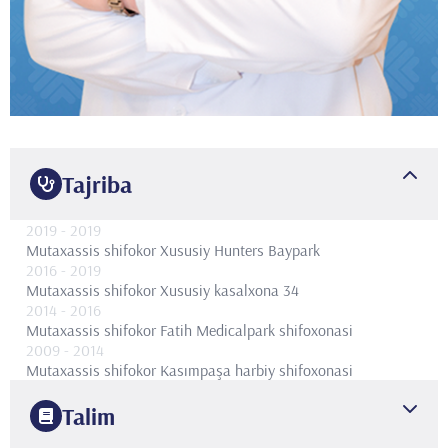
Tajriba
2019
- 2019
Mutaxassis shifokor
Xususiy Hunters Baypark
2016
- 2019
Mutaxassis shifokor
Xususiy kasalxona 34
2014
- 2016
Mutaxassis shifokor
Fatih Medicalpark shifoxonasi
2009
- 2014
Mutaxassis shifokor
Kasımpaşa harbiy shifoxonasi
Talim