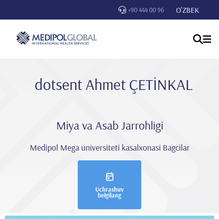
O'ZBEK
+90 444 00 96
dotsent Ahmet ÇETİNKAL
Miya va Asab Jarrohligi
Medipol Mega universiteti kasalxonasi Bagcilar
Uchrashuv
belgilang