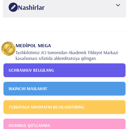
Ankara Universiteti
Tibbiyot fakulteti
Nashirlar
2012
Istanbul Bezmialem Fond universiteti
Teri va jinsiy yo'l bilan
•
yuqadigan kasalliklar
Uluslararası 2 makale, 1 bildiri
•
Ulusal 3 bildiri
MEDİPOL MEGA
Tashkilotimiz JCI tomonidan Akademik Tibbiyot Markazi
kasalxonasi sifatida akkreditatsiya qilingan.
UCHRASHUV BELGILANG
IKKINCHI MASLAHAT
TURKIYAGA SAYOHATNI REJALASHTIRING
ISTANBUL QO'LLANMA