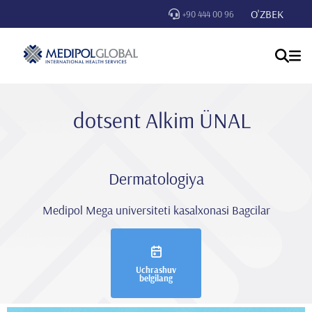
O'ZBEK
+90 444 00 96
dotsent Alkim ÜNAL
Dermatologiya
Medipol Mega universiteti kasalxonasi Bagcilar
Uchrashuv
belgilang