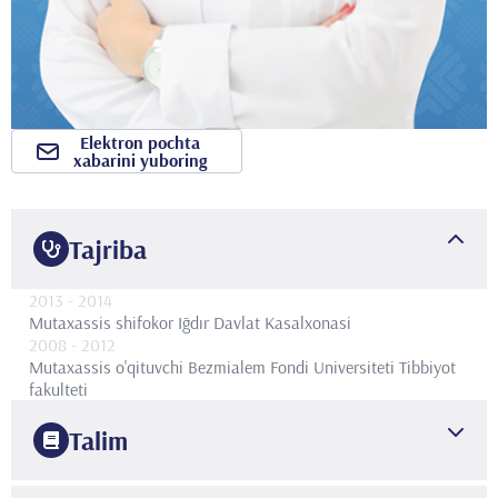
Elektron pochta
xabarini yuboring
Tajriba
2013
- 2014
Mutaxassis shifokor
Iğdır Davlat Kasalxonasi
2008
- 2012
Mutaxassis o'qituvchi
Bezmialem Fondi Universiteti Tibbiyot
fakulteti
Talim
2007