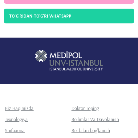
TO'G'RIDAN-TO'G'RI WHATSAPP
Biz Haqimizda
Doktor Toping
Texnologiya
Bo'limlar Va Davolanish
Shifoxona
Biz bilan bog'lanish