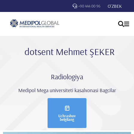
O'ZBEK
+90 444 00 96
dotsent Mehmet ŞEKER
Radiologiya
Medipol Mega universiteti kasalxonasi Bagcilar
Uchrashuv
belgilang