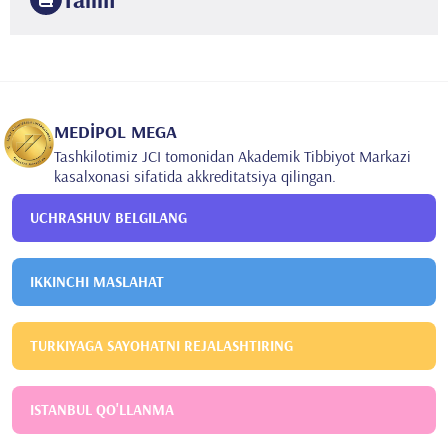
2005
Hacettepe Universiteti Tibbiyot fakulteti
Radiodiagnostika
MEDİPOL MEGA
Tashkilotimiz JCI tomonidan Akademik Tibbiyot Markazi
kasalxonasi sifatida akkreditatsiya qilingan.
UCHRASHUV BELGILANG
IKKINCHI MASLAHAT
TURKIYAGA SAYOHATNI REJALASHTIRING
ISTANBUL QO'LLANMA