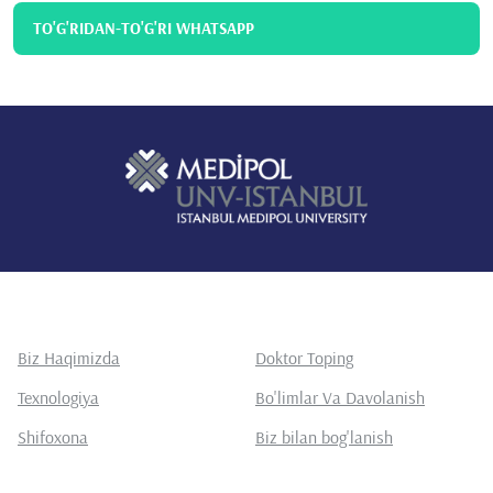
TO'G'RIDAN-TO'G'RI WHATSAPP
Biz Haqimizda
Doktor Toping
Texnologiya
Bo'limlar Va Davolanish
Shifoxona
Biz bilan bog'lanish