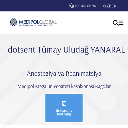
O'ZBEK
+90 444 00 96
dotsent Tümay Uludağ YANARAL
Anesteziya va Reanimatsiya
Medipol Mega universiteti kasalxonasi Bagcilar
Uchrashuv
belgilang