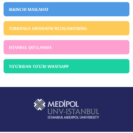
IKKINCHI MASLAHAT
TURKIYAGA SAYOHATNI REJALASHTIRING
ISTANBUL QO'LLANMA
TO'G'RIDAN-TO'G'RI WHATSAPP