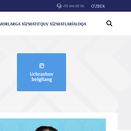
O'ZBEK
+90 444 00 96
MORLARGA XİZMAT
O'QUV XİZMATLARİ
ALOQA
Uchrashuv
belgilang