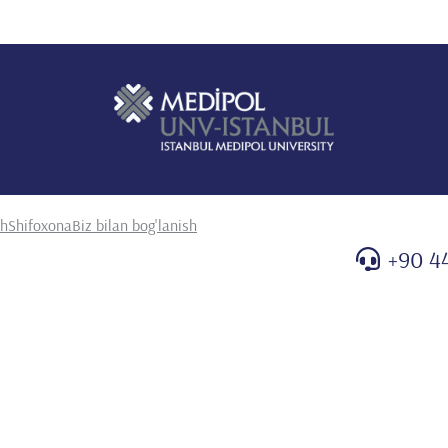
sh
Shifoxona
Biz bilan bog'lanish
+90 4