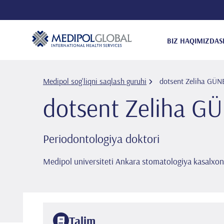
BIZ HAQIMIZDA
S
Medipol sog'liqni saqlash guruhi
dotsent Zeli̇ha GÜN
dotsent Zeli̇ha G
Periodontologiya doktori
Medipol universiteti Ankara stomatologiya kasalxon
Talim