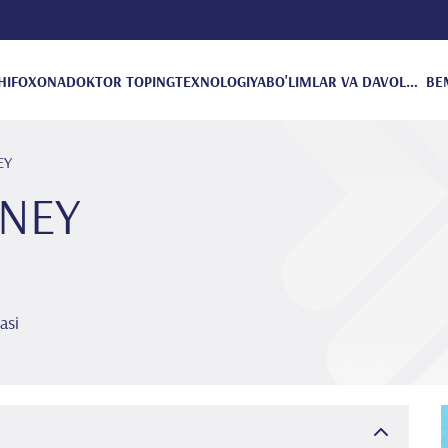
HIFOXONA
DOKTOR TOPING
TEXNOLOGIYA
BO'LIMLAR VA DAVOLANISH
BE
EY
ÜNEY
asi