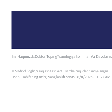
Biz Haqimizda
Doktor Toping
Texnologiya
Bo'limlar Va Davolani
©
Medipol Sog'liqni saqlash tashkiloti. Barcha huquqlar himoyalangan
.
Ushbu sahifaning oxirgi yangilanish sanasi
8/8/2026 8:11:23 AM