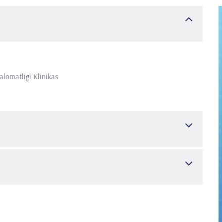
alomatligi Klinikas
k stomatologiya
akaleler:
ğan Fırat (2022). Association of Dental Anxiety with Color
si / Journal
of Child, 22(1), 42-47. (Kontrol No: 7702245)