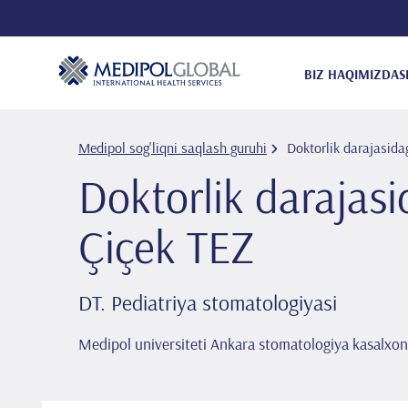
BIZ HAQIMIZDA
S
Medipol sog'liqni saqlash guruhi
Doktorlik darajasidag
Doktorlik darajasi
Çi̇çek TEZ
DT. Pediatriya stomatologiyasi
Medipol universiteti Ankara stomatologiya kasalxon