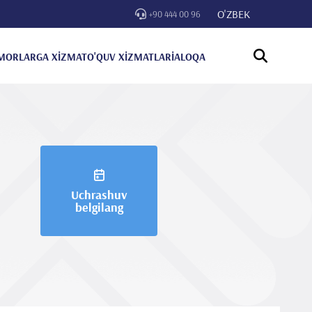
O'ZBEK
+90 444 00 96
MORLARGA XİZMAT
O'QUV XİZMATLARİ
ALOQA
Uchrashuv
belgilang