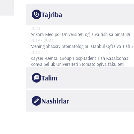
Tajriba
2023
Ankara Medipol Universiteti og'iz va tish salomatligi
2019
- 2023
Mening Shaxsiy Stomatologim Istanbul Og'iz va Tish S
2018
Kayseri-Dental Group Hospitadent Tish Kasalxonasi
Konya Seljuk Universiteti Stomatologiya fakulteti
Talim
2023
Istanbul sog'liqni saqlash fanlari universiteti
Pediatri
Nashirlar
2016
Istanbul universiteti
Stomatologiya
•
Ulusal/Uluslararası hakemli dergilerde yayımlanan m
*
Tez Banu Çiçek
, Kızıltan Eliaçık Bahar Başak, Erdo
•
Preferences in Pediatric Dental Patients. Çocuk Dergi