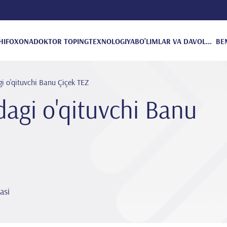
HIFOXONA
DOKTOR TOPING
TEXNOLOGIYA
BO'LIMLAR VA DAVOLANISH
BE
i o'qituvchi Banu Çi̇çek TEZ
dagi o'qituvchi Banu
asi