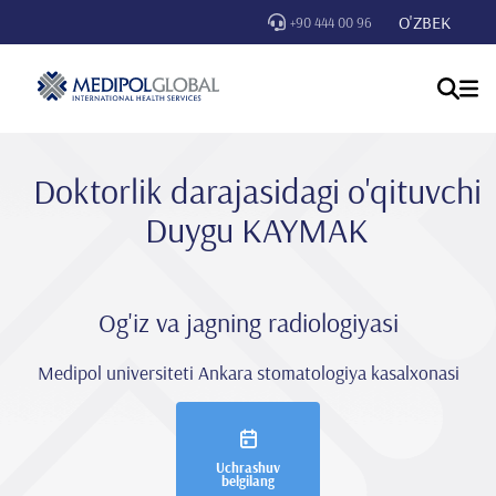
O'ZBEK
+90 444 00 96
Doktorlik darajasidagi o'qituvchi
Duygu KAYMAK
Og'iz va jagning radiologiyasi
Medipol universiteti Ankara stomatologiya kasalxonasi
Uchrashuv
belgilang