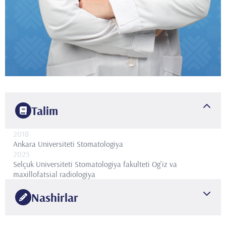
Talim
2018
Ankara Universiteti
Stomatologiya
2025
Selçuk Universiteti Stomatologiya fakulteti
Og'iz va
maxillofatsial radiologiya
Nashirlar
ULUSLARARASI HAKEMLİ DERGİLERDE YAYIMLANAN
•