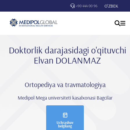
O'ZBEK
+90 444 00 96
Doktorlik darajasidagi o'qituvchi
Elvan DOLANMAZ
Ortopediya va travmatologiya
Medipol Mega universiteti kasalxonasi Bagcilar
Uchrashuv
belgilang