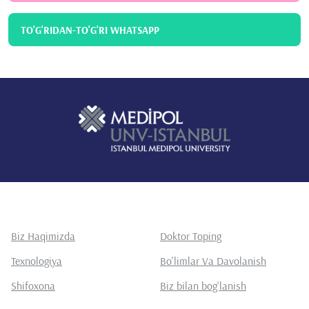
TO'G'RIDAN-TO'G'RI WHATSAPP
Biz Haqimizda
Doktor Toping
Texnologiya
Bo'limlar Va Davolanish
Shifoxona
Biz bilan bog'lanish