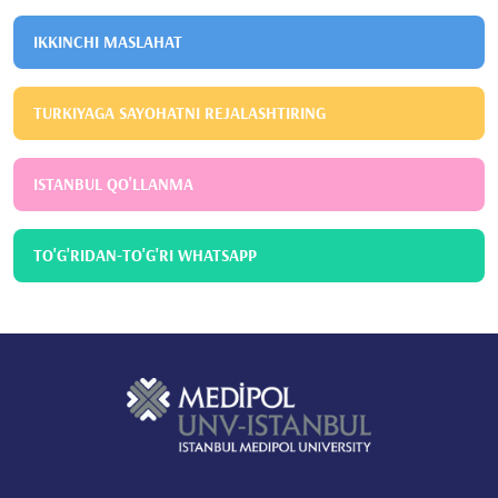
IKKINCHI MASLAHAT
TURKIYAGA SAYOHATNI REJALASHTIRING
ISTANBUL QO'LLANMA
TO'G'RIDAN-TO'G'RI WHATSAPP