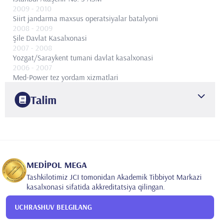
2009
- 2010
Siirt jandarma maxsus operatsiyalar batalyoni
2008
- 2009
Şile Davlat Kasalxonasi
2007
- 2008
Yozgat/Saraykent tumani davlat kasalxonasi
2006
- 2007
Med-Power tez yordam xizmatlari
Talim
2006
Istanbul Fan Universiteti
Tibbiyot fakulteti
2016
Hadassah Tibbiyot Markazi
Kardiologiya bo'limi
MEDİPOL MEGA
Tashkilotimiz JCI tomonidan Akademik Tibbiyot Markazi
kasalxonasi sifatida akkreditatsiya qilingan.
UCHRASHUV BELGILANG