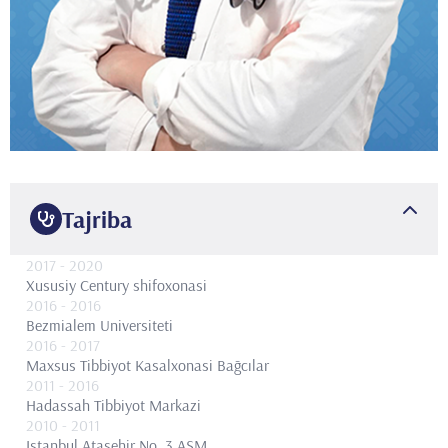
Tajriba
2017
- 2020
Xususiy Century shifoxonasi
2016
- 2016
Bezmialem Universiteti
2016
- 2017
Maxsus Tibbiyot Kasalxonasi Bağcılar
2011
- 2016
Hadassah Tibbiyot Markazi
2010
- 2011
Istanbul Ataşehir No. 3 ASM