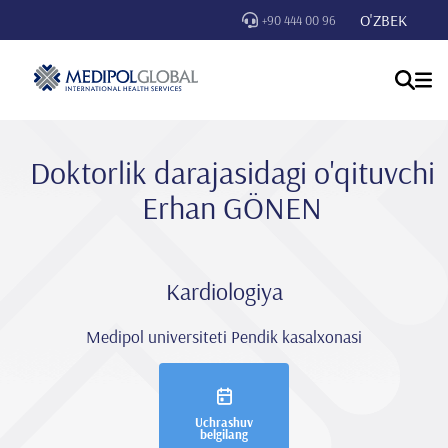
O'ZBEK
+90 444 00 96
Doktorlik darajasidagi o'qituvchi
Erhan GÖNEN
Kardiologiya
Medipol universiteti Pendik kasalxonasi
Uchrashuv
belgilang