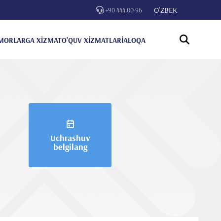
O'ZBEK
+90 444 00 96
MORLARGA XİZMAT
O'QUV XİZMATLARİ
ALOQA
Uchrashuv
belgilang