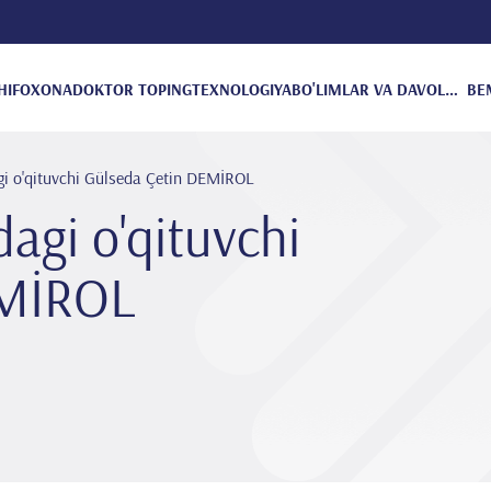
HIFOXONA
DOKTOR TOPING
TEXNOLOGIYA
BO'LIMLAR VA DAVOLANISH
BE
gi o'qituvchi Gülseda Çeti̇n DEMİROL
dagi o'qituvchi
EMİROL