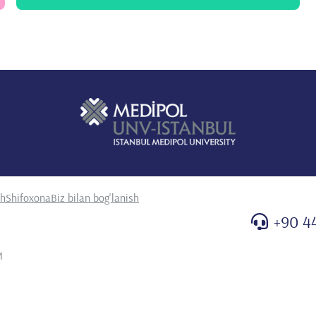
sh
Shifoxona
Biz bilan bog'lanish
+90 4
M