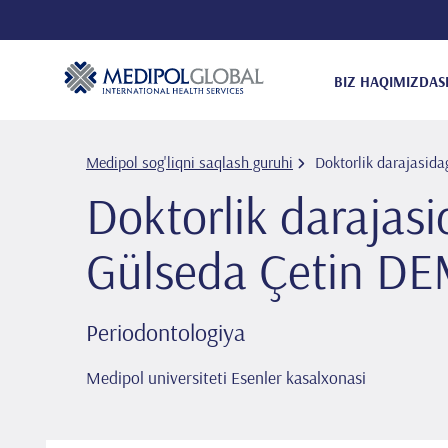
BIZ HAQIMIZDA
S
Medipol sog'liqni saqlash guruhi
Doktorlik darajasida
Doktorlik darajasi
Gülseda Çeti̇n D
Periodontologiya
Medipol universiteti Esenler kasalxonasi