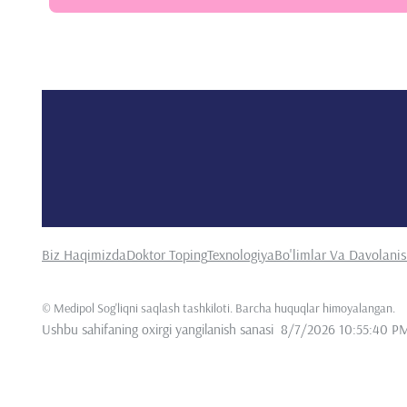
Biz Haqimizda
Doktor Toping
Texnologiya
Bo'limlar Va Davolani
©
Medipol Sog'liqni saqlash tashkiloti. Barcha huquqlar himoyalangan
.
Ushbu sahifaning oxirgi yangilanish sanasi
8/7/2026 10:55:40 P