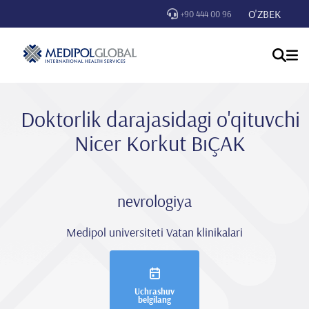
O'ZBEK
+90 444 00 96
Doktorlik darajasidagi o'qituvchi
Nicer Korkut BıÇAK
nevrologiya
Medipol universiteti Vatan klinikalari
Uchrashuv
belgilang