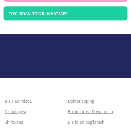
TO'G'RIDAN-TO'G'RI WHATSAPP
Biz Haqimizda
Doktor Toping
Texnologiya
Bo'limlar Va Davolanish
Shifoxona
Biz bilan bog'lanish