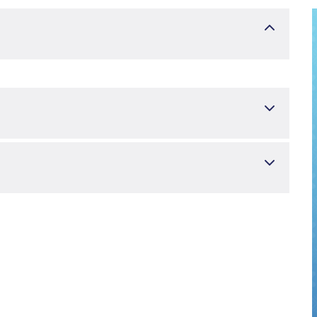
ravmatologiya
, Bozdag E, Yildirim AN, Yildiz F, Tuncay I, Kapicioglu M,
 Membrane Shows No Biomechanical or Histological
 Tears in a Rabbit Model. Arthroscopy. 2024 Mar;40(3):683-
Jun 30. PMID: 37394152.
 Bilsel K. Clinical Outcomes of Two-Stage Implantation in
-Stage Glenohumeral Arthritis in Native Shoulders: A Single-
. Clin Orthop Surg. 2023 Apr;15(2):272-280. doi:
966; PMCID: PMC10060767.
l O
, Aktuğlu K. Self-inflicted tourniquet application resulted