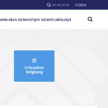
O'ZBEK
+90 444 00 96
MORLARGA XİZMAT
O'QUV XİZMATLARİ
ALOQA
Uchrashuv
belgilang