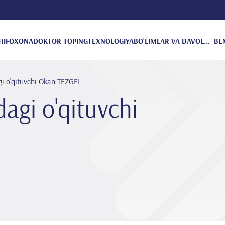
HIFOXONA
DOKTOR TOPING
TEXNOLOGIYA
BO'LIMLAR VA DAVOLANISH
BE
gi o'qituvchi Okan TEZGEL
dagi o'qituvchi