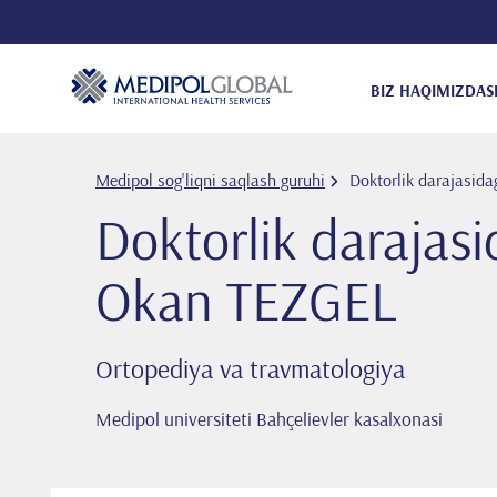
BIZ HAQIMIZDA
S
Medipol sog'liqni saqlash guruhi
Doktorlik darajasida
Doktorlik darajasi
Okan TEZGEL
Ortopediya va travmatologiya
Medipol universiteti Bahçelievler kasalxonasi