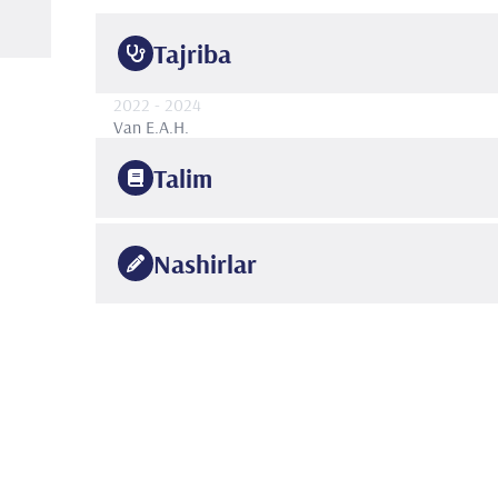
Tajriba
2022
- 2024
Van E.A.H.
Talim
2015
O'rta Yer dengizi universiteti
Tibbiyot fakulteti
Nashirlar
2022
Istanbul Bezmialem Fond universiteti
Ortopediya va t
1-
Ali J, Pulatkan A, Kara D,
Tezgel O
, Misir A, Ucan V
Bilsel K. Fibroblast Growth Factor Soaked Collagen
•
Advantages in the Treatment of Chronic Rotator Cuff
691. doi: 10.1016/j.arthro.2023.06.030. Epub 2023 
2-
Bilgin E,
Tezgel O
, Uçan V, Kapıcıoğlu M, Turgut A,
Reverse Shoulder Arthroplasty for Postinfectious End
•
Center Cohort Study with a Minimum 2-Year Follow-up
10.4055/cios21275. Epub 2022 Aug 1. PMID: 37008
3-
Vahabi A, Daştan AE, Mirzazada J, Yoğun Y,
Tezge