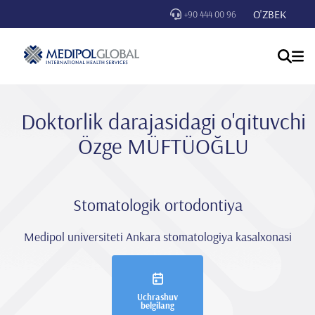
O'ZBEK
+90 444 00 96
Doktorlik darajasidagi o'qituvchi
Özge MÜFTÜOĞLU
Stomatologik ortodontiya
Medipol universiteti Ankara stomatologiya kasalxonasi
Uchrashuv
belgilang