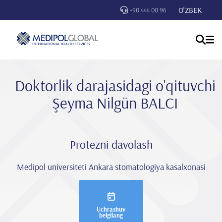
O'ZBEK
+90 444 00 96
Doktorlik darajasidagi o'qituvchi
Şeyma Ni̇lgün BALCI
Protezni davolash
Medipol universiteti Ankara stomatologiya kasalxonasi
Uchrashuv
belgilang