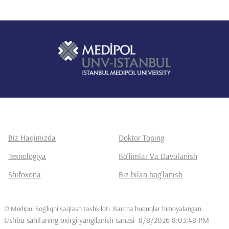
BALCI ŞEYMA NİLGÜN, Akademisyen Yayınevi, Basım
•
sayısı:1, Sayfa Sayısı 231,
ISBN:9786253756642, Türkçe(Bilimsel Kitap) (Yayın No:
•
9832685)
Biz Haqimizda
Doktor Toping
Texnologiya
Bo'limlar Va Davolanish
Shifoxona
Biz bilan bog'lanish
©
Medipol Sog'liqni saqlash tashkiloti. Barcha huquqlar himoyalangan
.
Ushbu sahifaning oxirgi yangilanish sanasi
8/8/2026 8:03:48 PM