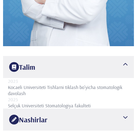
Talim
2023
Kocaeli Universiteti
Tishlarni tiklash bo'yicha stomatologik
davolash
2025
Selçuk Universiteti
Stomatologiya fakulteti
Nashirlar
ULUSLARARASI HAKEMLİ DERGİLERDE YAYIMLANAN
•