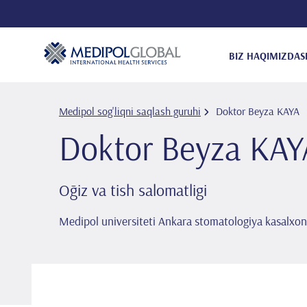
BIZ HAQIMIZDA
S
Medipol sog'liqni saqlash guruhi
Doktor Beyza KAYA
Doktor Beyza KAY
Oğiz va tish salomatligi
Medipol universiteti Ankara stomatologiya kasalxon