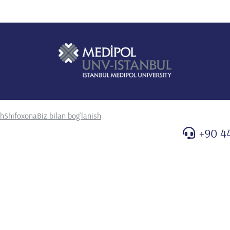
sh
Shifoxona
Biz bilan bog'lanish
+90 4