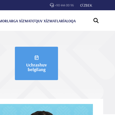
O'ZBEK
+90 444 00 96
MORLARGA XİZMAT
O'QUV XİZMATLARİ
ALOQA
Uchrashuv
belgilang