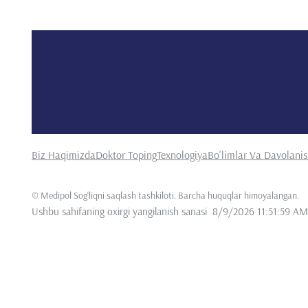
Biz Haqimizda
Doktor Toping
Texnologiya
Bo'limlar Va Davolani
©
Medipol Sog'liqni saqlash tashkiloti. Barcha huquqlar himoyalangan
.
Ushbu sahifaning oxirgi yangilanish sanasi
8/9/2026 11:51:59 AM