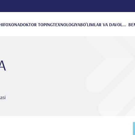
HIFOXONA
DOKTOR TOPING
TEXNOLOGIYA
BO'LIMLAR VA DAVOLANISH
BE
A
asi