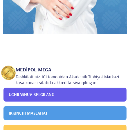
MEDİPOL MEGA
Tashkilotimiz JCI tomonidan Akademik Tibbiyot Markazi
kasalxonasi sifatida akkreditatsiya qilingan.
UCHRASHUV BELGILANG
IKKINCHI MASLAHAT