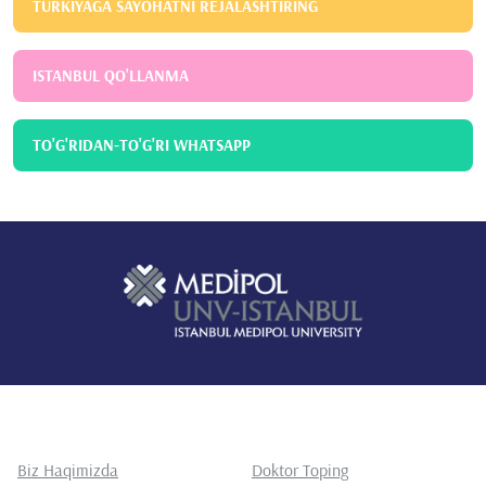
TURKIYAGA SAYOHATNI REJALASHTIRING
ISTANBUL QO'LLANMA
TO'G'RIDAN-TO'G'RI WHATSAPP
Biz Haqimizda
Doktor Toping