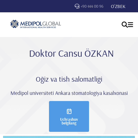
O'ZBEK
+90 444 00 96
Doktor Cansu ÖZKAN
Oğiz va tish salomatligi
Medipol universiteti Ankara stomatologiya kasalxonasi
Uchrashuv
belgilang