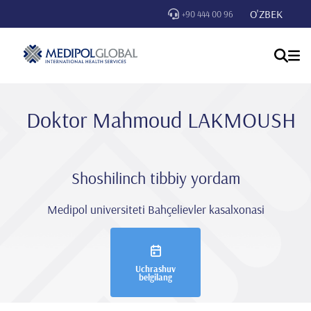
O'ZBEK
+90 444 00 96
Doktor Mahmoud LAKMOUSH
Shoshilinch tibbiy yordam
Medipol universiteti Bahçelievler kasalxonasi
Uchrashuv
belgilang