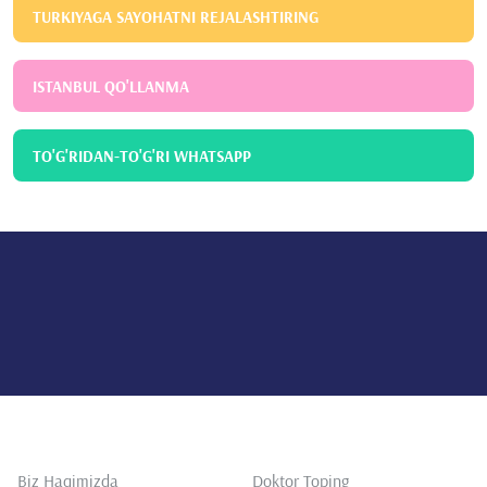
TURKIYAGA SAYOHATNI REJALASHTIRING
ISTANBUL QO'LLANMA
TO'G'RIDAN-TO'G'RI WHATSAPP
Biz Haqimizda
Doktor Toping