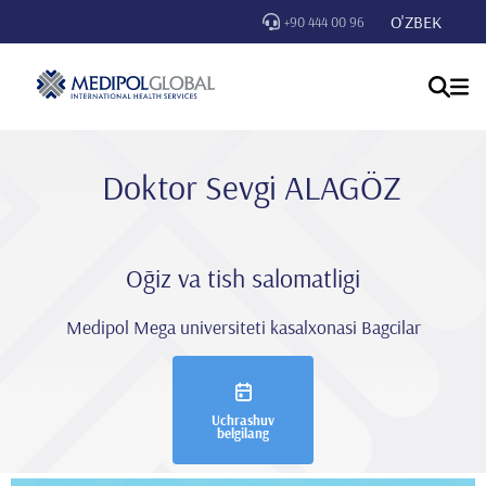
O'ZBEK
+90 444 00 96
Doktor Sevgi̇ ALAGÖZ
Oğiz va tish salomatligi
Medipol Mega universiteti kasalxonasi Bagcilar
Uchrashuv
belgilang