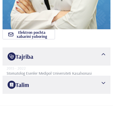
Elektron pochta
xabarini yuboring
Tajriba
2015
- 2022
Stomatolog
Esenler Medipol Universiteti Kasalxonasi
Talim
2014
Gazi Universiteti
Stomatolog