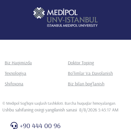
Biz Haqimizda
Doktor Toping
Texnologiya
Bo'limlar Va Davolanish
Shifoxona
Biz bilan bog'lanish
©
Medipol Sog'liqni saqlash tashkiloti. Barcha huquqlar himoyalangan
.
Ushbu sahifaning oxirgi yangilanish sanasi
8/8/2026 5:45:17 AM
+90 444 00 96