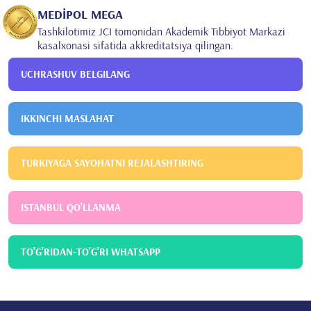
MEDİPOL MEGA
Tashkilotimiz JCI tomonidan Akademik Tibbiyot Markazi
kasalxonasi sifatida akkreditatsiya qilingan.
UCHRASHUV BELGILANG
IKKINCHI MASLAHAT
TURKIYAGA SAYOHATNI REJALASHTIRING
ISTANBUL QO'LLANMA
TO'G'RIDAN-TO'G'RI WHATSAPP