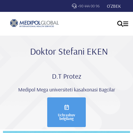
O'ZBEK
+90 444 00 96
Doktor Stefani̇ EKEN
D.T Protez
Medipol Mega universiteti kasalxonasi Bagcilar
Uchrashuv
belgilang