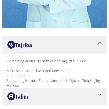
Tajriba
2023
- 2026
Stomatolog
AvrupaDiş og'iz va tish sog'ligi klinikası
2021
- 2023
Ma'ruzachi
Istanbul Medipol Universiteti
2021
- 2023
Stomatolog
Istanbul Shahar Universiteti Og'iz va Tish Sog'ligi
Markazi
Talim
2020