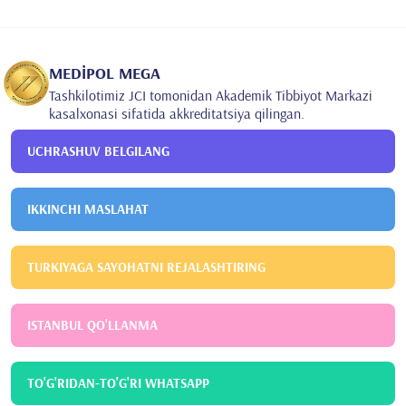
Istanbul Medipol Universiteti
Stomatologiya fakulteti
MEDİPOL MEGA
Tashkilotimiz JCI tomonidan Akademik Tibbiyot Markazi
kasalxonasi sifatida akkreditatsiya qilingan.
UCHRASHUV BELGILANG
IKKINCHI MASLAHAT
TURKIYAGA SAYOHATNI REJALASHTIRING
ISTANBUL QO'LLANMA
TO'G'RIDAN-TO'G'RI WHATSAPP