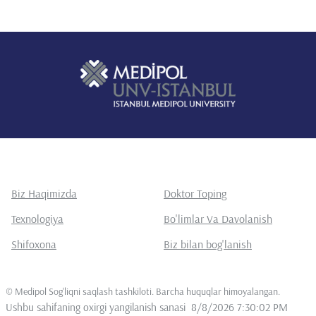
Biz Haqimizda
Doktor Toping
Texnologiya
Bo'limlar Va Davolanish
Shifoxona
Biz bilan bog'lanish
©
Medipol Sog'liqni saqlash tashkiloti. Barcha huquqlar himoyalangan
.
Ushbu sahifaning oxirgi yangilanish sanasi
8/8/2026 7:30:02 PM