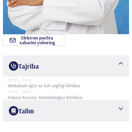
Elektron pochta
xabarini yuboring
Tajriba
2004
- 2014
Dentalium og'iz va tish sog'ligi klinikas
2002
- 2004
Ankara Xususiy Stomatologiya Klinikası
Talim
2001
Istanbul universiteti
Stomatologiya fakulteti