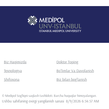
Biz Haqimizda
Doktor Toping
Texnologiya
Bo'limlar Va Davolanish
Shifoxona
Biz bilan bog'lanish
©
Medipol Sog'liqni saqlash tashkiloti. Barcha huquqlar himoyalangan
.
Ushbu sahifaning oxirgi yangilanish sanasi
8/9/2026 6:54:57 AM