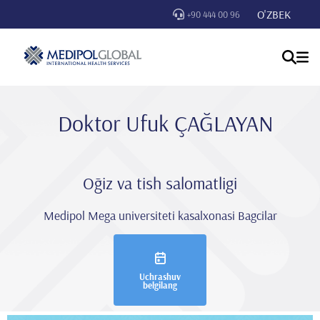
O'ZBEK
+90 444 00 96
Doktor Ufuk ÇAĞLAYAN
Oğiz va tish salomatligi
Medipol Mega universiteti kasalxonasi Bagcilar
Uchrashuv
belgilang