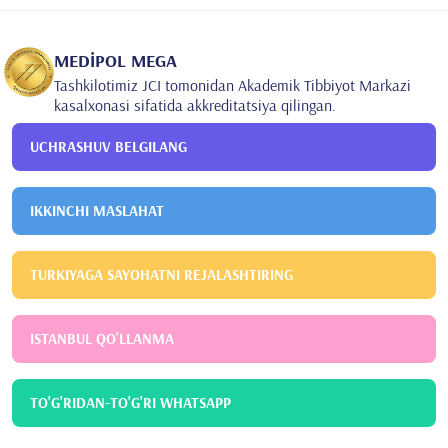
MEDİPOL MEGA
Tashkilotimiz JCI tomonidan Akademik Tibbiyot Markazi
kasalxonasi sifatida akkreditatsiya qilingan.
UCHRASHUV BELGILANG
IKKINCHI MASLAHAT
TURKIYAGA SAYOHATNI REJALASHTIRING
ISTANBUL QO'LLANMA
TO'G'RIDAN-TO'G'RI WHATSAPP