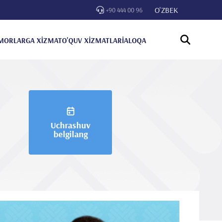
O'ZBEK
+90 444 00 96
MORLARGA XİZMAT
O'QUV XİZMATLARİ
ALOQA
Uchrashuv
belgilang