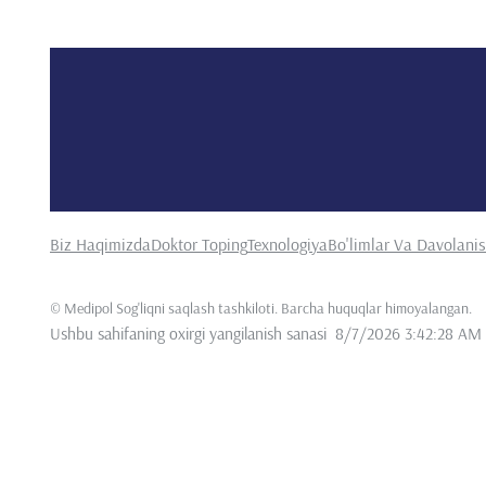
Biz Haqimizda
Doktor Toping
Texnologiya
Bo'limlar Va Davolani
©
Medipol Sog'liqni saqlash tashkiloti. Barcha huquqlar himoyalangan
.
Ushbu sahifaning oxirgi yangilanish sanasi
8/7/2026 3:42:28 AM