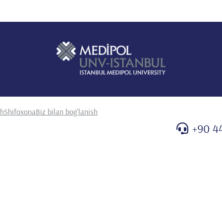
sh
Shifoxona
Biz bilan bog'lanish
+90 4