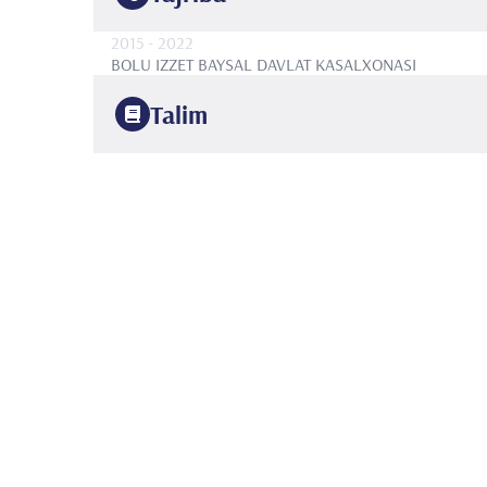
2015
- 2022
BOLU IZZET BAYSAL DAVLAT KASALXONASI
Talim
2008
Istanbul universiteti
Tibbiyot fakulteti
2013
Kartal Dr Lutfi Kirdar Trening va Tadqiqot Kasalxonasi