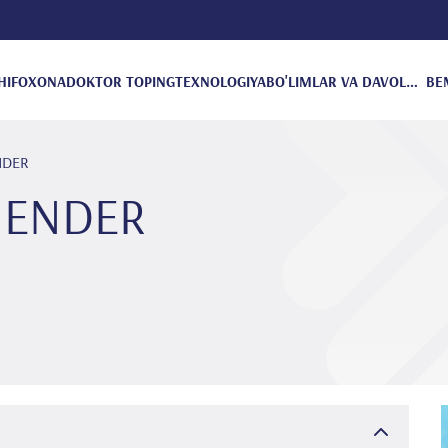
HIFOXONA
DOKTOR TOPING
TEXNOLOGIYA
BO'LIMLAR VA DAVOLANISH
BE
ENDER
r ENDER