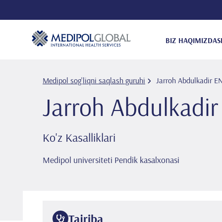
BIZ HAQIMIZDA
S
Medipol sog'liqni saqlash guruhi
Jarroh Abdulkadi̇r 
Jarroh Abdulkadi̇
Ko'z Kasalliklari
Medipol universiteti Pendik kasalxonasi
Tajriba