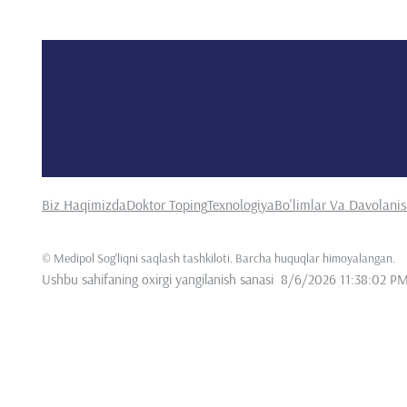
Biz Haqimizda
Doktor Toping
Texnologiya
Bo'limlar Va Davolani
©
Medipol Sog'liqni saqlash tashkiloti. Barcha huquqlar himoyalangan
.
Ushbu sahifaning oxirgi yangilanish sanasi
8/6/2026 11:38:02 P