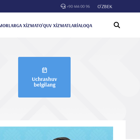
O'ZBEK
+90 444 00 96
MORLARGA XİZMAT
O'QUV XİZMATLARİ
ALOQA
Uchrashuv
belgilang