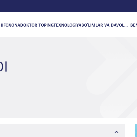
HIFOXONA
DOKTOR TOPING
TEXNOLOGIYA
BO'LIMLAR VA DAVOLANISH
BE
DI