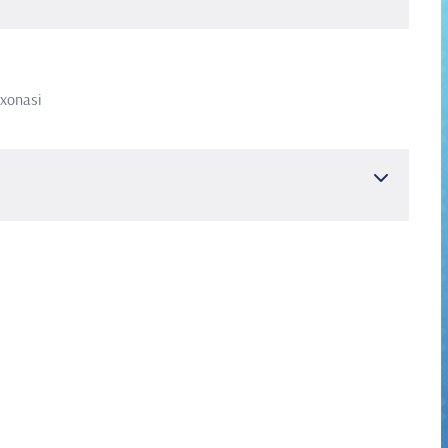
lxonasi
 va Tadqiqot Kasalxonasi
Mutaxassislik
 va Tadqiqot Kasalxonasi
Tibbiyot bo'yicha ixtisoslashuv
nekologiya