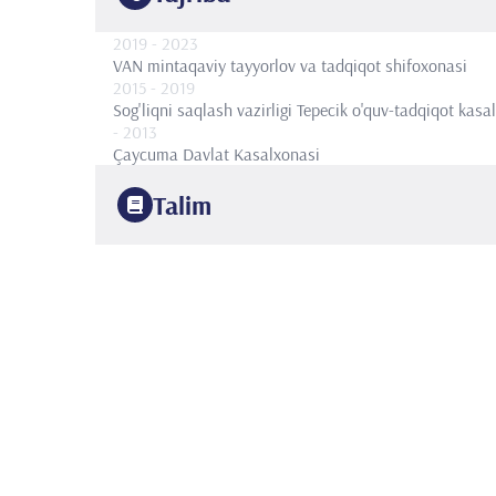
2019
- 2023
VAN mintaqaviy tayyorlov va tadqiqot shifoxonasi
2015
- 2019
Sog'liqni saqlash vazirligi Tepecik o'quv-tadqiqot kasa
- 2013
Çaycuma Davlat Kasalxonasi
Talim
2019
Sog'liqni Saqlash Fanlari Universiteti Tepekik Trening
2019
Sog'liqni Saqlash Fanlari Universiteti Tepecik Trening
2013
To'qqizinchi sentabr universiteti
Tibbiyot fakulteti, Gi
2013
Izmir to'qqiz iyul universiteti
Tibbiyot fakulteti