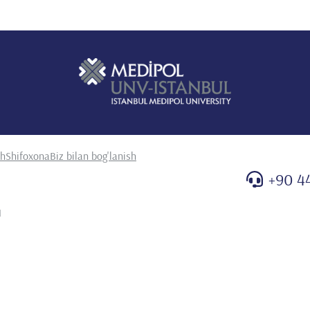
sh
Shifoxona
Biz bilan bog'lanish
+90 4
M