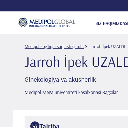
BIZ HAQIMIZDA
S
Medipol sog'liqni saqlash guruhi
Jarroh İpek UZALDI
Jarroh İpek UZAL
Ginekologiya va akusherlik
Medipol Mega universiteti kasalxonasi Bagcilar
Tajriba