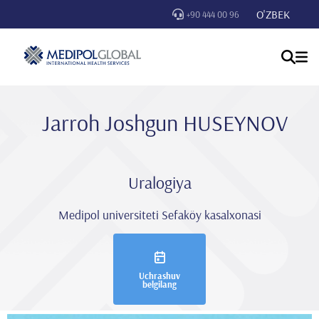
O'ZBEK
+90 444 00 96
Jarroh Joshgun HUSEYNOV
Uralogiya
Medipol universiteti Sefaköy kasalxonasi
Uchrashuv
belgilang