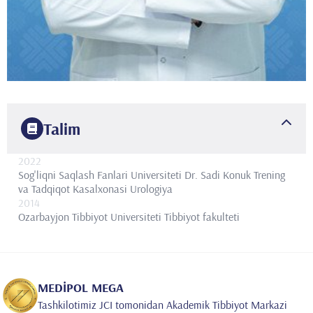
Talim
2022
Sog'liqni Saqlash Fanlari Universiteti Dr. Sadi Konuk Trening
va Tadqiqot Kasalxonasi
Urologiya
2014
Ozarbayjon Tibbiyot Universiteti
Tibbiyot fakulteti
MEDİPOL MEGA
Tashkilotimiz JCI tomonidan Akademik Tibbiyot Markazi