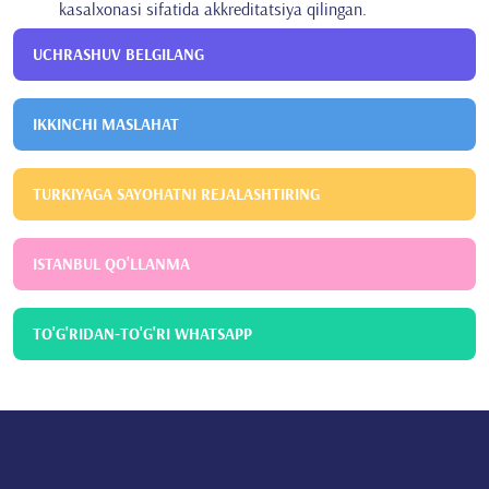
kasalxonasi sifatida akkreditatsiya qilingan.
UCHRASHUV BELGILANG
IKKINCHI MASLAHAT
TURKIYAGA SAYOHATNI REJALASHTIRING
ISTANBUL QO'LLANMA
TO'G'RIDAN-TO'G'RI WHATSAPP