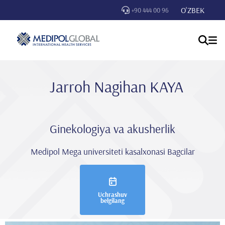
O'ZBEK
+90 444 00 96
Jarroh Nagi̇han KAYA
Ginekologiya va akusherlik
Medipol Mega universiteti kasalxonasi Bagcilar
Uchrashuv
belgilang