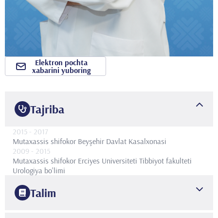
Elektron pochta
xabarini yuboring
Tajriba
2015
- 2017
Mutaxassis shifokor
Beyşehir Davlat Kasalxonasi
2009
- 2015
Mutaxassis shifokor
Erciyes Universiteti Tibbiyot fakulteti
Urologiya bo'limi
Talim
2015