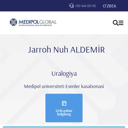
O'ZBEK
+90 444 00 96
Jarroh Nuh ALDEMİR
Uralogiya
Medipol universiteti Esenler kasalxonasi
Uchrashuv
belgilang