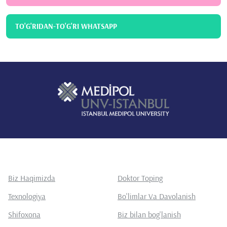
TO'G'RIDAN-TO'G'RI WHATSAPP
Biz Haqimizda
Doktor Toping
Texnologiya
Bo'limlar Va Davolanish
Shifoxona
Biz bilan bog'lanish