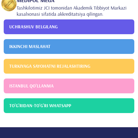
MEDİPOL MEGA
Tashkilotimiz JCI tomonidan Akademik Tibbiyot Markazi
kasalxonasi sifatida akkreditatsiya qilingan.
UCHRASHUV BELGILANG
IKKINCHI MASLAHAT
TURKIYAGA SAYOHATNI REJALASHTIRING
ISTANBUL QO'LLANMA
TO'G'RIDAN-TO'G'RI WHATSAPP