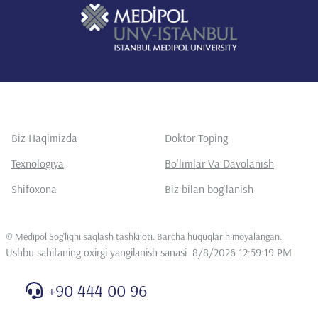
Biz Haqimizda
Doktor Toping
Texnologiya
Bo'limlar Va Davolanish
Shifoxona
Biz bilan bog'lanish
©
Medipol Sog'liqni saqlash tashkiloti. Barcha huquqlar himoyalangan
.
Ushbu sahifaning oxirgi yangilanish sanasi
8/8/2026 12:59:19 PM
+90 444 00 96