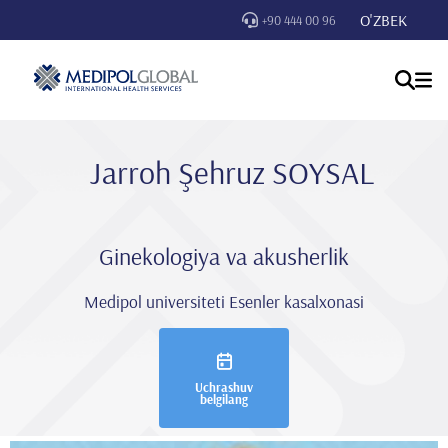
O'ZBEK
+90 444 00 96
Jarroh Şehruz SOYSAL
Ginekologiya va akusherlik
Medipol universiteti Esenler kasalxonasi
Uchrashuv
belgilang