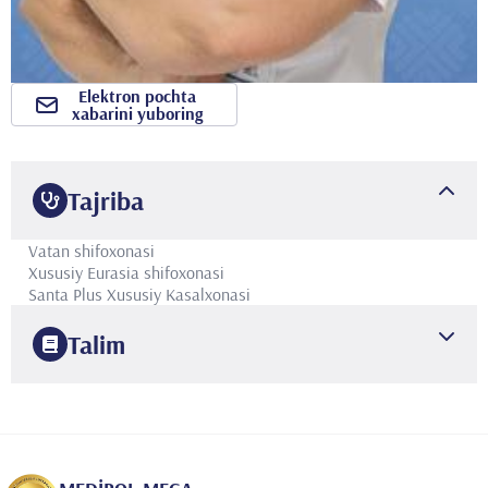
Elektron pochta
xabarini yuboring
Tajriba
Vatan shifoxonasi
Xususiy Eurasia shifoxonasi
Santa Plus Xususiy Kasalxonasi
Talim
1985
Istanbul universiteti
Tibbiyot fakulteti
1997
Istanbul universiteti
Ginekologiya va akusherlik