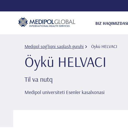
BIZ HAQIMIZDA
S
Medipol sog'liqni saqlash guruhi
Öykü HELVACI
Öykü HELVACI
Til va nutq
Medipol universiteti Esenler kasalxonasi