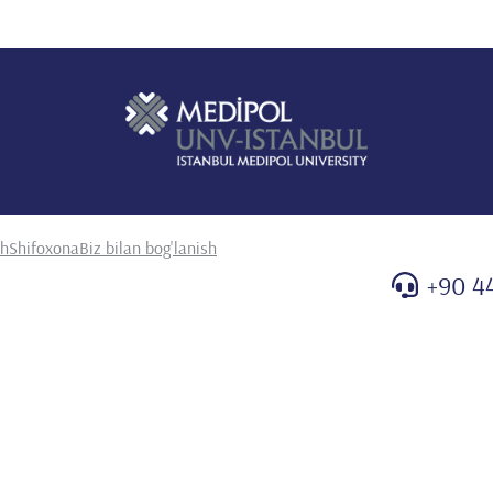
sh
Shifoxona
Biz bilan bog'lanish
+90 4