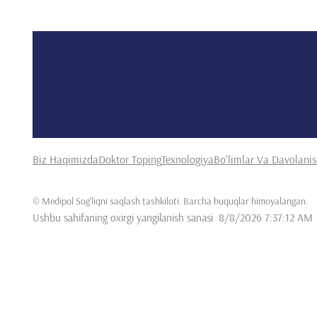
Biz Haqimizda
Doktor Toping
Texnologiya
Bo'limlar Va Davolani
©
Medipol Sog'liqni saqlash tashkiloti. Barcha huquqlar himoyalangan
.
Ushbu sahifaning oxirgi yangilanish sanasi
8/8/2026 7:37:12 AM