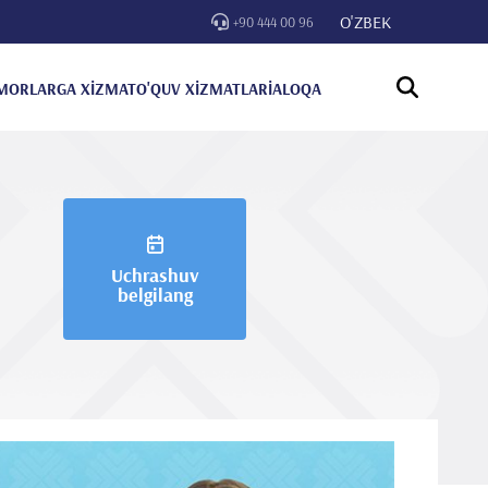
O'ZBEK
+90 444 00 96
MORLARGA XİZMAT
O'QUV XİZMATLARİ
ALOQA
Uchrashuv
belgilang