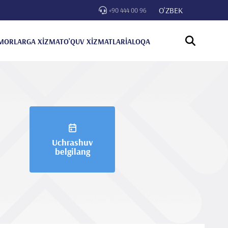
O'ZBEK
+90 444 00 96
MORLARGA XİZMAT
O'QUV XİZMATLARİ
ALOQA
Uchrashuv
belgilang