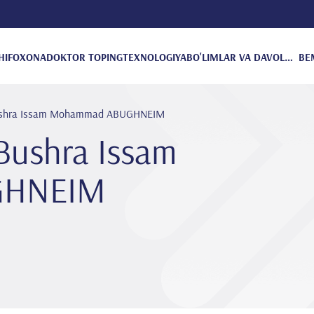
HIFOXONA
DOKTOR TOPING
TEXNOLOGIYA
BO'LIMLAR VA DAVOLANISH
BE
 Bushra Issam Mohammad ABUGHNEIM
 Bushra Issam
GHNEIM