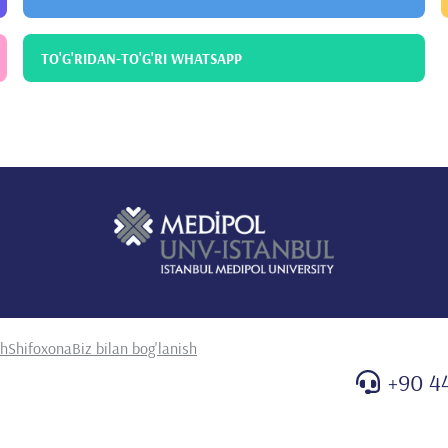
TO'G'RIDAN-TO'G'RI WHATSAPP
sh
Shifoxona
Biz bilan bog'lanish
+90 4