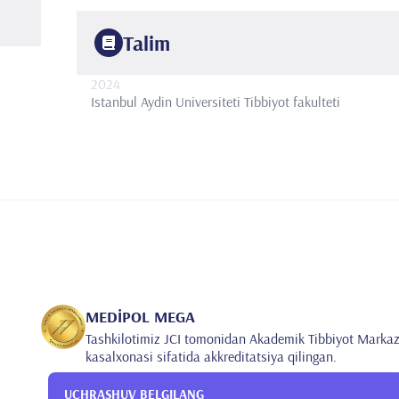
Talim
2024
Istanbul Aydin Universiteti
Tibbiyot fakulteti
MEDİPOL MEGA
Tashkilotimiz JCI tomonidan Akademik Tibbiyot Markaz
kasalxonasi sifatida akkreditatsiya qilingan.
UCHRASHUV BELGILANG