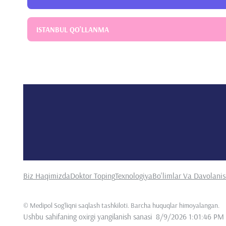
ISTANBUL QO'LLANMA
Biz Haqimizda
Doktor Toping
Texnologiya
Bo'limlar Va Davolani
©
Medipol Sog'liqni saqlash tashkiloti. Barcha huquqlar himoyalangan
.
Ushbu sahifaning oxirgi yangilanish sanasi
8/9/2026 1:01:46 PM