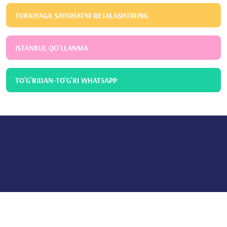
TURKIYAGA SAYOHATNI REJALASHTIRING
ISTANBUL QO'LLANMA
TO'G'RIDAN-TO'G'RI WHATSAPP