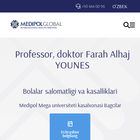
O'ZBEK
+90 444 00 96
Professor, doktor Farah Alhaj
YOUNES
Bolalar salomatligi va kasalliklari
Medipol Mega universiteti kasalxonasi Bagcilar
Uchrashuv
belgilang