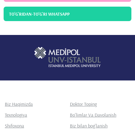
TO'G'RIDAN-TO'G'RI WHATSAPP
Biz Haqimizda
Doktor Toping
Texnologiya
Bo'limlar Va Davolanish
Shifoxona
Biz bilan bog'lanish