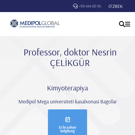
O'ZBEK
+90 444 00 96
Professor, doktor Nesri̇n
ÇELİKGÜR
Kimyoterapiya
Medipol Mega universiteti kasalxonasi Bagcilar
Uchrashuv
belgilang