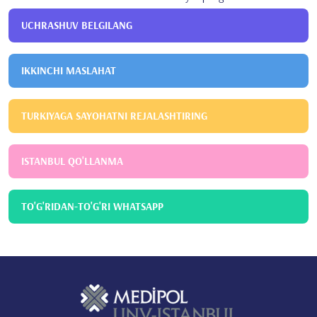
UCHRASHUV BELGILANG
IKKINCHI MASLAHAT
TURKIYAGA SAYOHATNI REJALASHTIRING
ISTANBUL QO'LLANMA
TO'G'RIDAN-TO'G'RI WHATSAPP