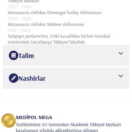
Tibbiyot Markazi
2005
- 2006
Mutaxassis shifokor
Etimesgut harbiy shifoxonasi
2004
- 2005
Mutaxassis shifokor
Meltem shifoxonasi
1998
- 2004
Tadqiqot yordamchisi, Ichki kasalliklar bo'limi
Istanbul
Universiteti Cerrahpaşa Tibbiyot fakulteti
Talim
1998
Istanbul universiteti
Tibbiyot fakulteti
Nashirlar
2011
Istanbul Kartal Dr Lütfü Kırdar Trening va Tadqiqot
Uluslararası 70 makale, 20 olgu sunumu ve 26 bildiri, 150
Kasalxonasi
Onkologiya
•
atıf
2004
•
Istanbul Universiteti Cerrahpaşa Tibbiyot fakulteti
Ichki
Uluslararası 4 editöre mektup Ulusal 15 makale, 82 bildiri
kasalliklar
MEDİPOL MEGA
Tashkilotimiz JCI tomonidan Akademik Tibbiyot Markazi
kasalxonasi sifatida akkreditatsiya qilingan.