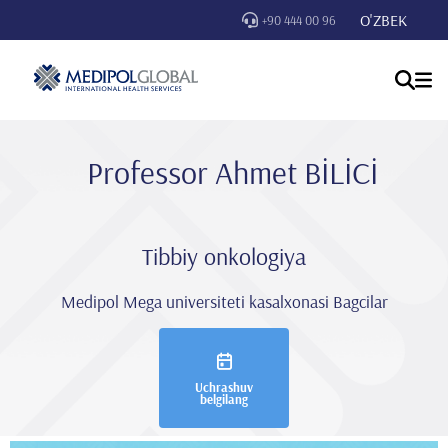
O'ZBEK
+90 444 00 96
Professor Ahmet BİLİCİ
Tibbiy onkologiya
Medipol Mega universiteti kasalxonasi Bagcilar
Uchrashuv
belgilang