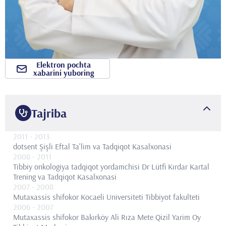
Elektron pochta
xabarini yuboring
Tajriba
2011
- 2013
dotsent
Şişli Eftal Ta'lim va Tadqiqot Kasalxonasi
2008
- 2011
Tibbiy onkologiya tadqiqot yordamchisi
Dr Lütfi Kırdar Kartal
Trening va Tadqiqot Kasalxonasi
2007
- 2008
Mutaxassis shifokor
Kocaeli Universiteti Tibbiyot fakulteti
2006
- 2007
Mutaxassis shifokor
Bakırköy Ali Rıza Mete Qizil Yarim Oy