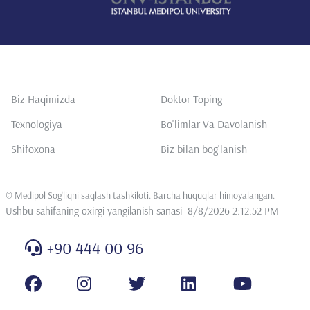
Biz Haqimizda
Doktor Toping
Texnologiya
Bo'limlar Va Davolanish
Shifoxona
Biz bilan bog'lanish
©
Medipol Sog'liqni saqlash tashkiloti. Barcha huquqlar himoyalangan
.
Ushbu sahifaning oxirgi yangilanish sanasi
8/8/2026 2:12:52 PM
+90 444 00 96