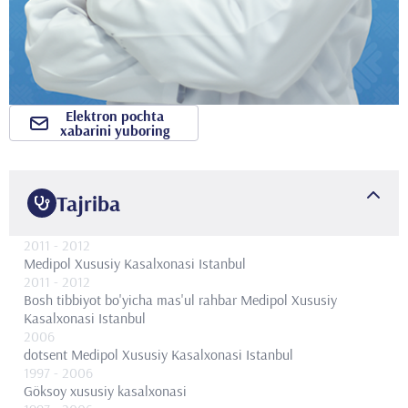
Elektron pochta
xabarini yuboring
Tajriba
2011
- 2012
Medipol Xususiy Kasalxonasi Istanbul
2011
- 2012
Bosh tibbiyot bo'yicha mas'ul rahbar
Medipol Xususiy
Kasalxonasi Istanbul
2006
dotsent
Medipol Xususiy Kasalxonasi Istanbul
1997
- 2006
Göksoy xususiy kasalxonasi