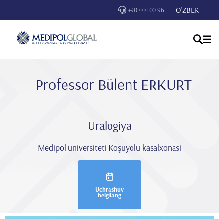
O'ZBEK
+90 444 00 96
Professor Bülent ERKURT
Uralogiya
Medipol universiteti Koşuyolu kasalxonasi
Uchrashuv
belgilang