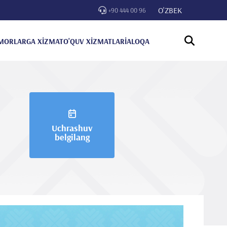
O'ZBEK
+90 444 00 96
MORLARGA XİZMAT
O'QUV XİZMATLARİ
ALOQA
Uchrashuv
belgilang