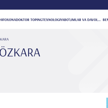
HIFOXONA
DOKTOR TOPING
TEXNOLOGIYA
BO'LIMLAR VA DAVOLANISH
BE
ÖZKARA
m ÖZKARA