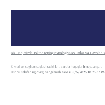
Biz Haqimizda
Doktor Toping
Texnologiya
Bo'limlar Va Davolani
©
Medipol Sog'liqni saqlash tashkiloti. Barcha huquqlar himoyalangan
.
Ushbu sahifaning oxirgi yangilanish sanasi
8/6/2026 10:26:43 P