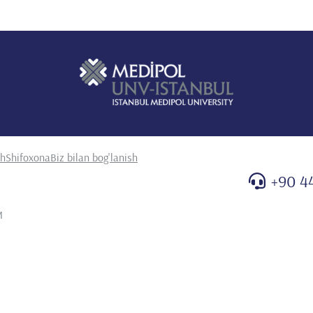
sh
Shifoxona
Biz bilan bog'lanish
+90 4
M