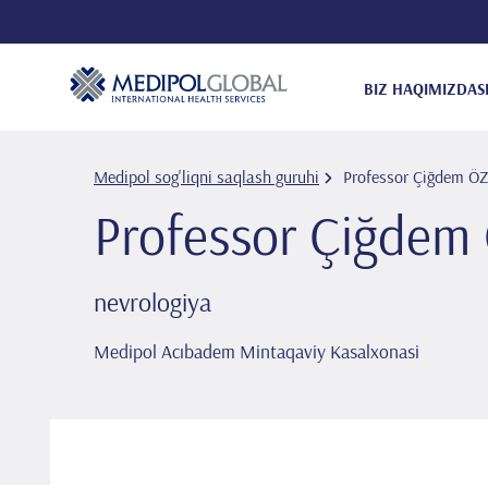
BIZ HAQIMIZDA
S
Medipol sog'liqni saqlash guruhi
Professor Çi̇ğdem 
Professor Çi̇ğde
nevrologiya
Medipol Acıbadem Mintaqaviy Kasalxonasi