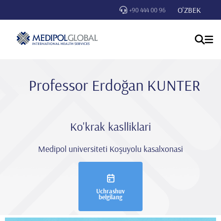
O'ZBEK
+90 444 00 96
Professor Erdoğan KUNTER
Ko'krak kaslliklari
Medipol universiteti Koşuyolu kasalxonasi
Uchrashuv
belgilang