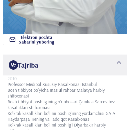
Elektron pochta
xabarini yuboring
Tajriba
2010
Professor
Medipol Xususiy Kasalxonasi Istanbul
Bosh tibbiyot bo'yicha mas'ul rahbar
Malatya harbiy
shifoxonasi
Bosh tibbiyot boshlig'ining o'rinbosari
Çamlıca Sarcov bez
kasalliklari shifoxonasi
Ko'krak kasalliklari bo'limi boshlig'ining yordamchisi
GATA
Haydarpaşa Trening va Tadqiqot Kasalxonasi
Ko'krak kasalliklari bo'limi boshlig'i
Diyarbakır harbiy