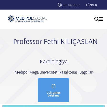
O'ZBEK
+90 444 00 96
Professor Fethi̇ KILIÇASLAN
Kardiologiya
Medipol Mega universiteti kasalxonasi Bagcilar
Uchrashuv
belgilang