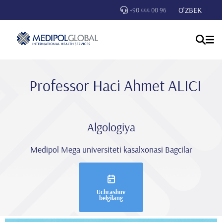
O'ZBEK
+90 444 00 96
Professor Haci̇ Ahmet ALICI
Algologiya
Medipol Mega universiteti kasalxonasi Bagcilar
Uchrashuv
belgilang