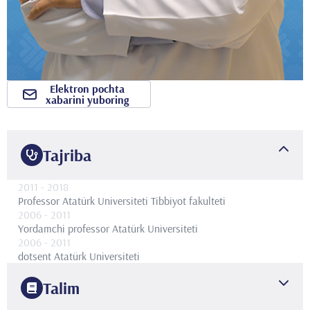
Elektron pochta
xabarini yuboring
Tajriba
2011
- 2018
Professor
Atatürk Universiteti Tibbiyot fakulteti
2006
- 2011
Yordamchi professor
Atatürk Universiteti
2006
- 2011
dotsent
Atatürk Universiteti
Talim