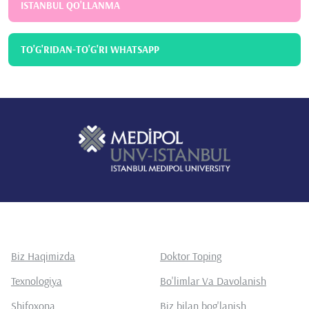
ISTANBUL QO'LLANMA
TO'G'RIDAN-TO'G'RI WHATSAPP
Biz Haqimizda
Doktor Toping
Texnologiya
Bo'limlar Va Davolanish
Shifoxona
Biz bilan bog'lanish