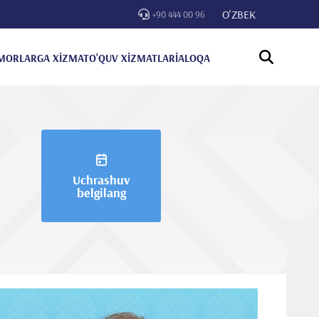
O'ZBEK
+90 444 00 96
MORLARGA XİZMAT
O'QUV XİZMATLARİ
ALOQA
Uchrashuv
belgilang