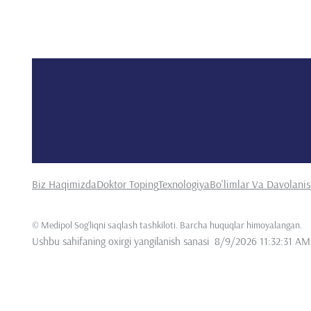
Biz Haqimizda
Doktor Toping
Texnologiya
Bo'limlar Va Davolani
©
Medipol Sog'liqni saqlash tashkiloti. Barcha huquqlar himoyalangan
.
Ushbu sahifaning oxirgi yangilanish sanasi
8/9/2026 11:32:31 AM