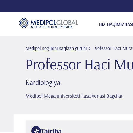
BIZ HAQIMIZDA
S
Medipol sog'liqni saqlash guruhi
Professor Haci Mur
Professor Haci M
Kardiologiya
Medipol Mega universiteti kasalxonasi Bagcilar
Tajriba