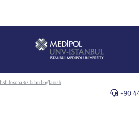
sh
Shifoxona
Biz bilan bog'lanish
+90 4