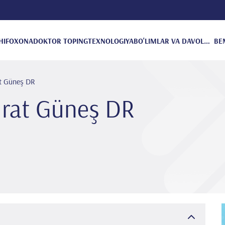
HIFOXONA
DOKTOR TOPING
TEXNOLOGIYA
BO'LIMLAR VA DAVOLANISH
BE
at Güneş DR
urat Güneş DR