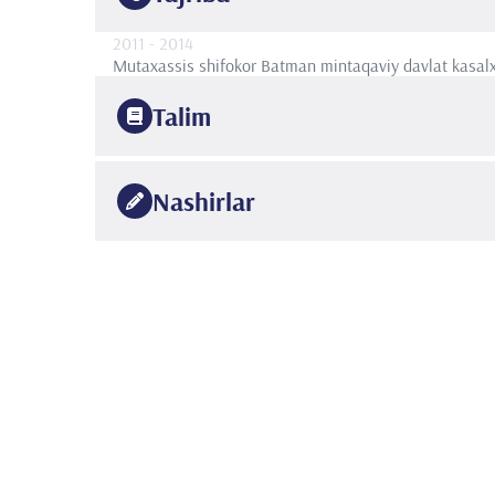
2011
- 2014
Mutaxassis shifokor
Batman mintaqaviy davlat kasal
Talim
2005
Istanbul universiteti
Tibbiyot fakulteti
Nashirlar
2010
Istanbul Kartal Koşuyolu Yuqori Ixtisoslashgan Trenin
•
Uluslararası 4 makale ve 3 bildiri ulusal 9 bildiri