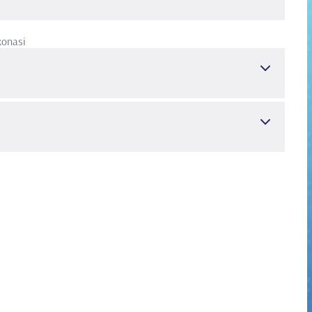
xonasi
g va Tadqiqot Kasalxonasi
Kardiologiya