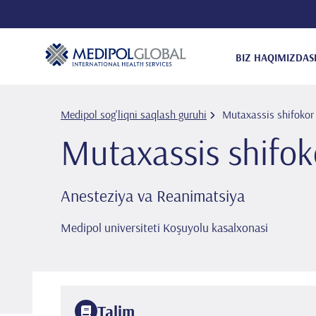
BIZ HAQIMIZDA
S
Medipol sog'liqni saqlash guruhi
Mutaxassis shifoko
Mutaxassis shifo
Anesteziya va Reanimatsiya
Medipol universiteti Koşuyolu kasalxonasi
Talim