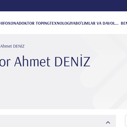
HIFOXONA
DOKTOR TOPING
TEXNOLOGIYA
BO'LIMLAR VA DAVOLANISH
BE
r Ahmet DENİZ
kor Ahmet DENİZ