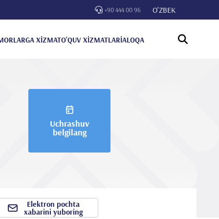
O'ZBEK
+90 444 00 96
MORLARGA XİZMAT
O'QUV XİZMATLARİ
ALOQA
Uchrashuv
belgilang
Elektron pochta
xabarini yuboring