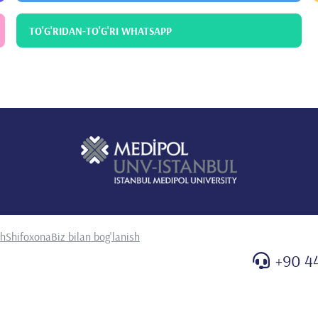
TO'G'RIDAN-TO'G'RI WHATSAPP
sh
Shifoxona
Biz bilan bog'lanish
+90 4