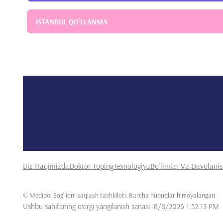
ISTANBUL QO'LLANMA
Biz Haqimizda
Doktor Toping
Texnologiya
Bo'limlar Va Davolani
©
Medipol Sog'liqni saqlash tashkiloti. Barcha huquqlar himoyalangan
.
Ushbu sahifaning oxirgi yangilanish sanasi
8/8/2026 1:52:13 PM