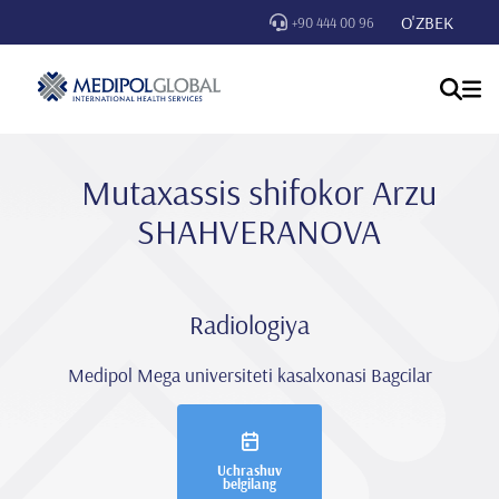
O'ZBEK
+90 444 00 96
Mutaxassis shifokor Arzu
SHAHVERANOVA
Radiologiya
Medipol Mega universiteti kasalxonasi Bagcilar
Uchrashuv
belgilang