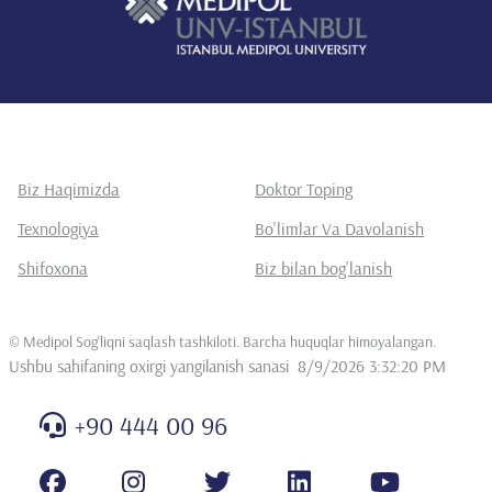
Biz Haqimizda
Doktor Toping
Texnologiya
Bo'limlar Va Davolanish
Shifoxona
Biz bilan bog'lanish
©
Medipol Sog'liqni saqlash tashkiloti. Barcha huquqlar himoyalangan
.
Ushbu sahifaning oxirgi yangilanish sanasi
8/9/2026 3:32:20 PM
+90 444 00 96