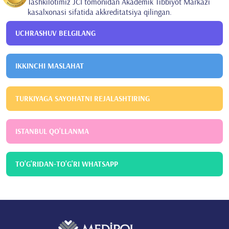
Tashkilotimiz JCI tomonidan Akademik Tibbiyot Markazi
kasalxonasi sifatida akkreditatsiya qilingan.
UCHRASHUV BELGILANG
IKKINCHI MASLAHAT
TURKIYAGA SAYOHATNI REJALASHTIRING
ISTANBUL QO'LLANMA
TO'G'RIDAN-TO'G'RI WHATSAPP