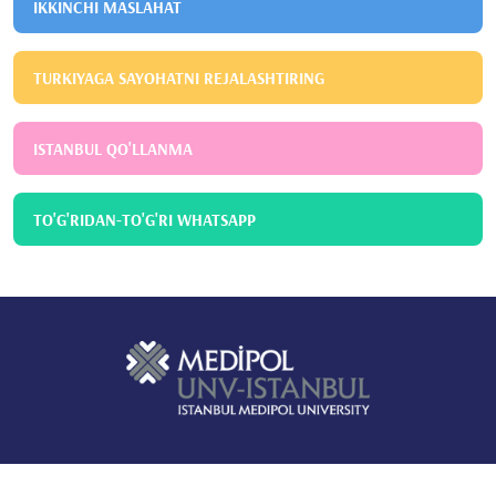
IKKINCHI MASLAHAT
TURKIYAGA SAYOHATNI REJALASHTIRING
ISTANBUL QO'LLANMA
TO'G'RIDAN-TO'G'RI WHATSAPP