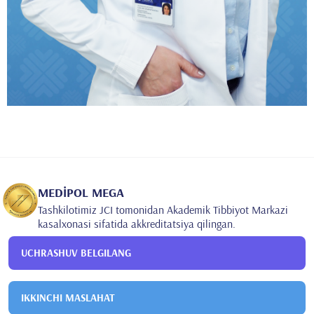
MEDİPOL MEGA
Tashkilotimiz JCI tomonidan Akademik Tibbiyot Markazi
kasalxonasi sifatida akkreditatsiya qilingan.
UCHRASHUV BELGILANG
IKKINCHI MASLAHAT