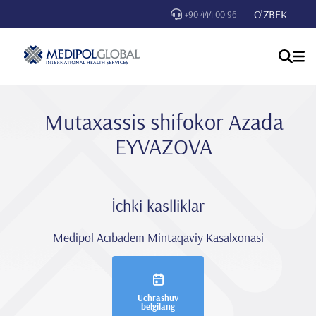
O'ZBEK
+90 444 00 96
Mutaxassis shifokor Azada
EYVAZOVA
İchki kaslliklar
Medipol Acıbadem Mintaqaviy Kasalxonasi
Uchrashuv
belgilang