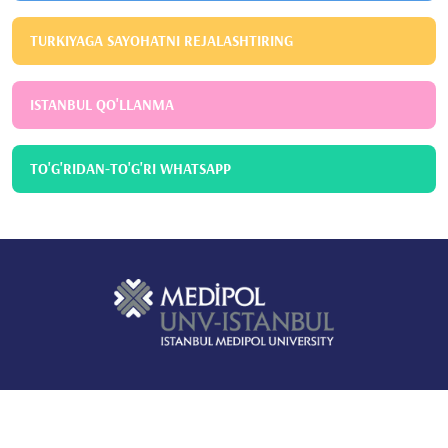
TURKIYAGA SAYOHATNI REJALASHTIRING
ISTANBUL QO'LLANMA
TO'G'RIDAN-TO'G'RI WHATSAPP