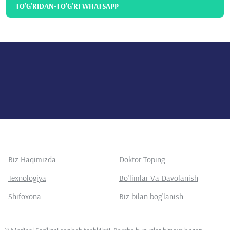
TO'G'RIDAN-TO'G'RI WHATSAPP
Biz Haqimizda
Doktor Toping
Texnologiya
Bo'limlar Va Davolanish
Shifoxona
Biz bilan bog'lanish