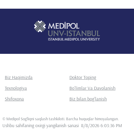
Pediatristler Kongresi, 1-3 Aralık 2017, İstanbul.
7-
Gülnara Heydarova,
Didem Kizmaz Isancli,Çağatay
•
Nuhoğlu Niemann-pick hastalığı olgu sunumu. 4.Genç
Pediatristler Kongresi.30kasım-2aralık 2016 İstanbul.
8-
Gülnara Heydarova,
Çağatay Nuhoglu .
Yüksek doz D
•
vitamini kullanımına bağlı bir intoksikasyon olgusu.
54. Türk
Pediatri Kongresi, 6-9 Mayıs 2018, Kıbrıs KKTC .
9-
Gülnara Heydarova
, Tamay Gürbüz, Çağatay Nuhoğlu
•
.Guillain Barre Sendromu. Olgu sunumu. 7.Çocuk dostları
kongresi 2019.İstanbul
10-
Gülnara Heydarova
,Çağatay Nuhoğlu ROME 4
•
kriterlerine göre kabızlık değerlendirilmesi. 55. Türk pediatri
kongresi Kıbrıs. KKTC
Biz Haqimizda
Doktor Toping
Texnologiya
Bo'limlar Va Davolanish
Shifoxona
Biz bilan bog'lanish
©
Medipol Sog'liqni saqlash tashkiloti. Barcha huquqlar himoyalangan
.
Ushbu sahifaning oxirgi yangilanish sanasi
8/8/2026 6:03:36 PM