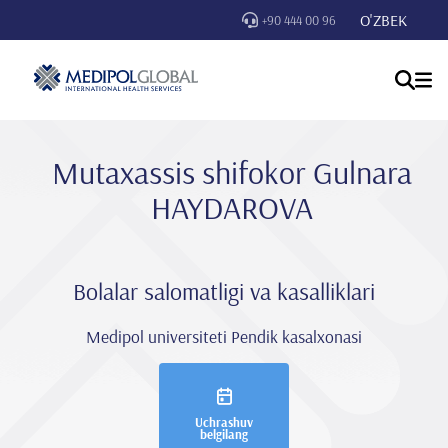
O'ZBEK
+90 444 00 96
Mutaxassis shifokor Gulnara
HAYDAROVA
Bolalar salomatligi va kasalliklari
Medipol universiteti Pendik kasalxonasi
Uchrashuv
belgilang