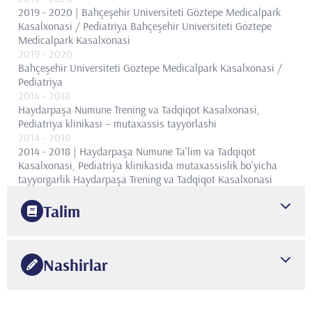
2019 - 2020 | Bahçeşehir Universiteti Göztepe Medicalpark
Kasalxonasi / Pediatriya
Bahçeşehir Universiteti Göztepe
Medicalpark Kasalxonasi
2019
- 2020
Bahçeşehir Universiteti Göztepe Medicalpark Kasalxonasi /
Pediatriya
2014
- 2018
Haydarpaşa Numune Trening va Tadqiqot Kasalxonasi,
Pediatriya klinikası – mutaxassis tayyorlashi
2014
- 2018
2014 - 2018 | Haydarpaşa Numune Ta'lim va Tadqiqot
Kasalxonasi, Pediatriya klinikasida mutaxassislik bo'yicha
tayyorgarlik
Haydarpaşa Trening va Tadqiqot Kasalxonasi
Talim
2018
Haydarpaşa Trening va Tadqiqot Kasalxonasi
Pediatriya
Nashirlar
klinikası
2010
1-
Gülnara Heydarova
. Progressive familial intrahepatic
Ozarbayjon Tibbiyot Universiteti
Pediatriya fakulteti
cholestasis type2 with liver transplantation . 1st Congress of