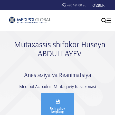
O'ZBEK
+90 444 00 96
Mutaxassis shifokor Huseyn
ABDULLAYEV
Anesteziya va Reanimatsiya
Medipol Acıbadem Mintaqaviy Kasalxonasi
Uchrashuv
belgilang