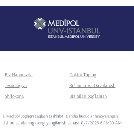
Biz Haqimizda
Doktor Toping
Texnologiya
Bo'limlar Va Davolanish
Shifoxona
Biz bilan bog'lanish
©
Medipol Sog'liqni saqlash tashkiloti. Barcha huquqlar himoyalangan
.
Ushbu sahifaning oxirgi yangilanish sanasi
8/7/2026 6:14:30 AM