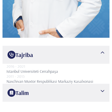
Tajriba
2016
- 2021
Istanbul Universiteti Cerrahpaşa
2011
- 2015
Naxchivan Muxtor Respublikasi Markaziy Kasalxonasi
Talim
2011
Ozarbayjon Tibbiyot Universiteti
Profilaktik tibbiyot fakulteti