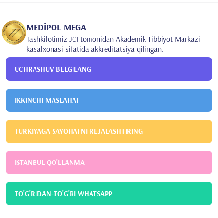
MEDİPOL MEGA
Tashkilotimiz JCI tomonidan Akademik Tibbiyot Markazi
kasalxonasi sifatida akkreditatsiya qilingan.
UCHRASHUV BELGILANG
IKKINCHI MASLAHAT
TURKIYAGA SAYOHATNI REJALASHTIRING
ISTANBUL QO'LLANMA
TO'G'RIDAN-TO'G'RI WHATSAPP