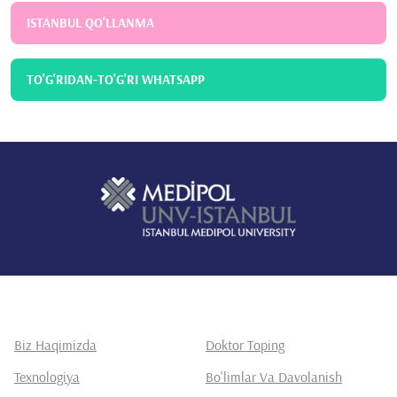
ISTANBUL QO'LLANMA
TO'G'RIDAN-TO'G'RI WHATSAPP
Biz Haqimizda
Doktor Toping
Texnologiya
Bo'limlar Va Davolanish