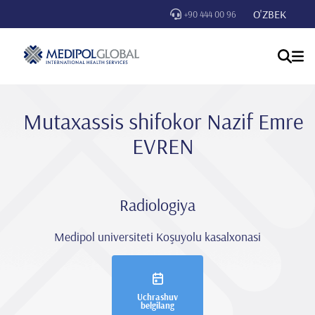
O'ZBEK
+90 444 00 96
Mutaxassis shifokor Nazi̇f Emre
EVREN
Radiologiya
Medipol universiteti Koşuyolu kasalxonasi
Uchrashuv
belgilang