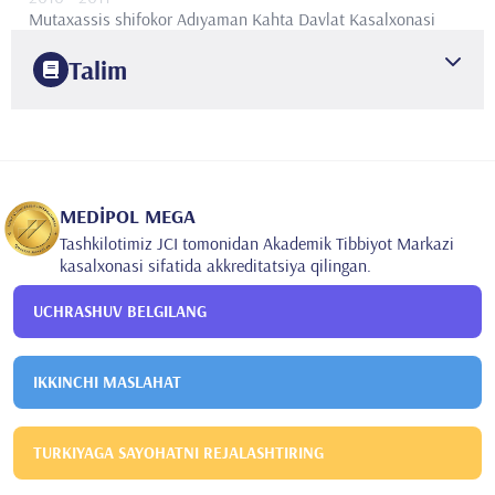
Mutaxassis shifokor
Adıyaman Kahta Davlat Kasalxonasi
Talim
2001
Marmara Universiteti
Tibbiyot fakulteti
2009
Istanbul Universiteti Haseki Trening va Tadqiqot Kasalxonasi
Rentgenologiya
MEDİPOL MEGA
Tashkilotimiz JCI tomonidan Akademik Tibbiyot Markazi
kasalxonasi sifatida akkreditatsiya qilingan.
UCHRASHUV BELGILANG
IKKINCHI MASLAHAT
TURKIYAGA SAYOHATNI REJALASHTIRING