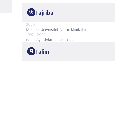
Tajriba
2020
Medipol Universiteti Vatan klinikalari
1997
- 2020
Bakırköy Psixiatrik Kasalxonasi
Talim
1990
Istanbul universiteti
Tibbiyot fakulteti
1994
Strasburg Universiteti
Rentgenologiya