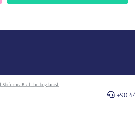
sh
Shifoxona
Biz bilan bog'lanish
+90 4