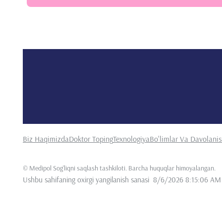
Biz Haqimizda
Doktor Toping
Texnologiya
Bo'limlar Va Davolani
©
Medipol Sog'liqni saqlash tashkiloti. Barcha huquqlar himoyalangan
.
Ushbu sahifaning oxirgi yangilanish sanasi
8/6/2026 8:15:06 AM