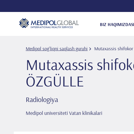
BIZ HAQIMIZDA
S
Medipol sog'liqni saqlash guruhi
Mutaxassis shifoko
Mutaxassis shifo
ÖZGÜLLE
Radiologiya
Medipol universiteti Vatan klinikalari