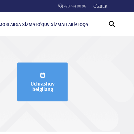
O'ZBEK
+90 444 00 96
MORLARGA XİZMAT
O'QUV XİZMATLARİ
ALOQA
Uchrashuv
belgilang