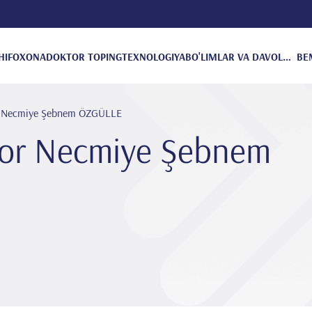
HIFOXONA
DOKTOR TOPING
TEXNOLOGIYA
BO'LIMLAR VA DAVOLANISH
BE
r Necmiye Şebnem ÖZGÜLLE
kor Necmiye Şebnem