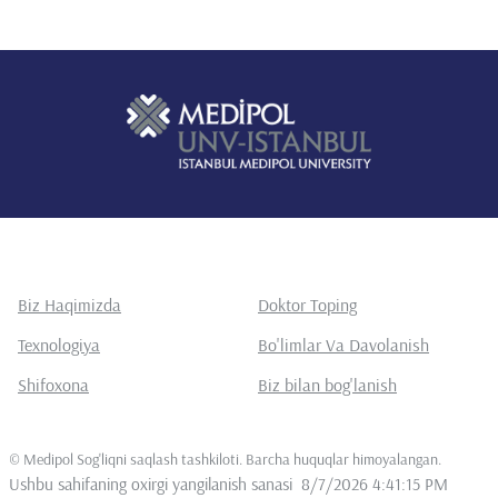
Biz Haqimizda
Doktor Toping
Texnologiya
Bo'limlar Va Davolanish
Shifoxona
Biz bilan bog'lanish
©
Medipol Sog'liqni saqlash tashkiloti. Barcha huquqlar himoyalangan
.
Ushbu sahifaning oxirgi yangilanish sanasi
8/7/2026 4:41:15 PM