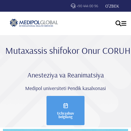
O'ZBEK
+90 444 00 96
Mutaxassis shifokor Onur CORUH
Anesteziya va Reanimatsiya
Medipol universiteti Pendik kasalxonasi
Uchrashuv
belgilang