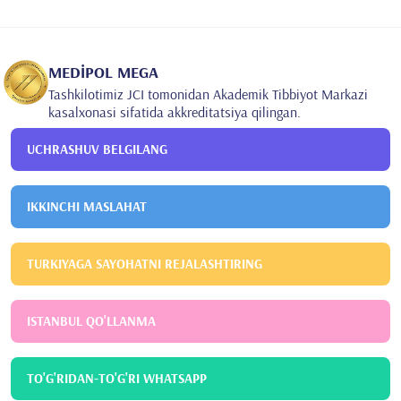
Kocaeli Universiteti
Tibbiyot fakulteti
2017
Marmara Universiteti
Anesteziya
MEDİPOL MEGA
Tashkilotimiz JCI tomonidan Akademik Tibbiyot Markazi
kasalxonasi sifatida akkreditatsiya qilingan.
UCHRASHUV BELGILANG
IKKINCHI MASLAHAT
TURKIYAGA SAYOHATNI REJALASHTIRING
ISTANBUL QO'LLANMA
TO'G'RIDAN-TO'G'RI WHATSAPP