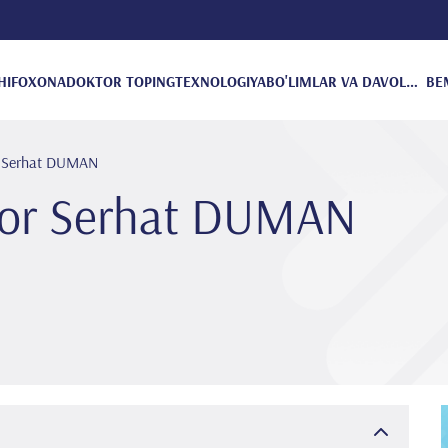
HIFOXONA
DOKTOR TOPING
TEXNOLOGIYA
BO'LIMLAR VA DAVOLANISH
BE
r Serhat DUMAN
kor Serhat DUMAN