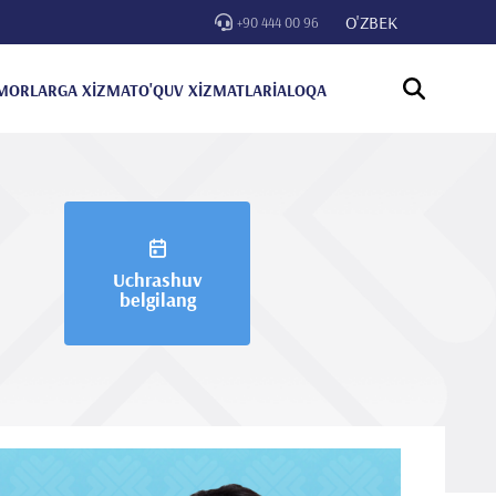
O'ZBEK
+90 444 00 96
MORLARGA XİZMAT
O'QUV XİZMATLARİ
ALOQA
Uchrashuv
belgilang