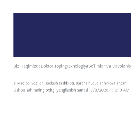
Biz Haqimizda
Doktor Toping
Texnologiya
Bo'limlar Va Davolani
©
Medipol Sog'liqni saqlash tashkiloti. Barcha huquqlar himoyalangan
.
Ushbu sahifaning oxirgi yangilanish sanasi
8/8/2026 4:12:19 AM