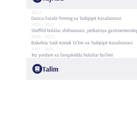
2022
Darica Farabi Trening va Tadqiqot Kasalxonasi
2021
- 2022
Sheffild bolalar shifoxonasi, pediatriya gastroenterolo
2018
- 2022
Bakırköy Sadi Konuk Ta'lim va Tadqiqot Kasalxonasi
2017
- 2018
Tez yordam va favqulodda holatlar bo'limi
Talim
2022
Bakırköy Sadi Konuk kasalxonasi
Rezidentura dasturi
2017
Dokuz Eylül Universiteti
Tibbiyot doktori
2023
Galatasaray Universiteti
Sog'liqni saqlash qonuni