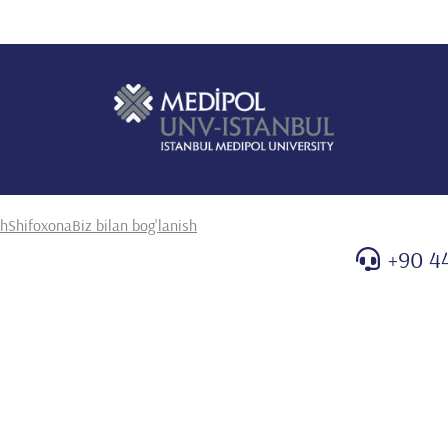
sh
Shifoxona
Biz bilan bog'lanish
+90 4