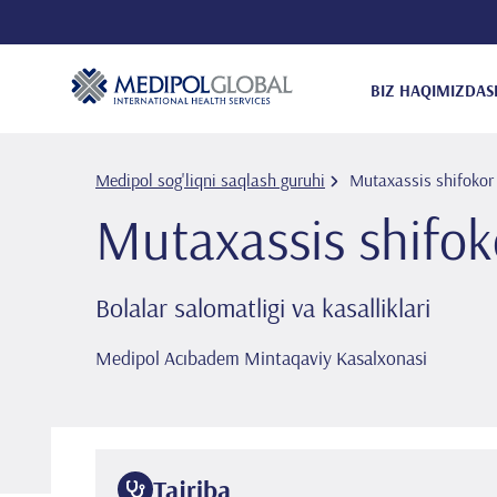
BIZ HAQIMIZDA
S
Medipol sog'liqni saqlash guruhi
Mutaxassis shifoko
Mutaxassis shifo
Bolalar salomatligi va kasalliklari
Medipol Acıbadem Mintaqaviy Kasalxonasi
Tajriba